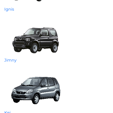
Ignis
Jimny
Kei