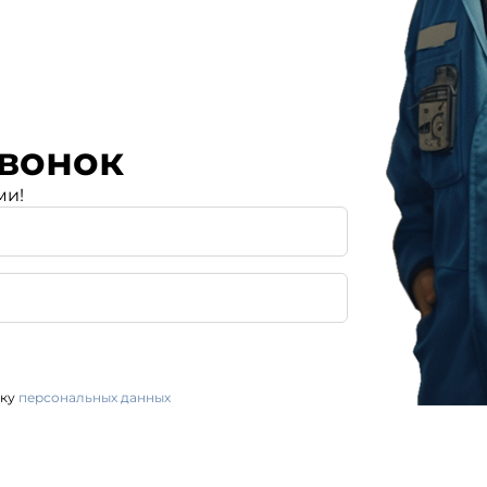
вонок
ми!
тку
персональных данных