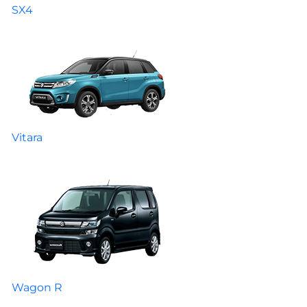
SX4
Vitara
Wagon R