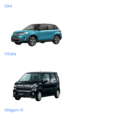
SX4
Vitara
Wagon R