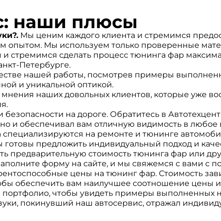
с: наши плюсы
ки?.
Мы ценим каждого клиента и стремимся предос
им опытом. Мы используем только проверенные мат
и стремимся сделать процесс тюнинга фар максима
анкт-Петербурге.
честве нашей работы, посмотрев примеры выполнен
нной и уникальной оптикой.
мнения наших довольных клиентов, которые уже во
я.
 и безопасности на дороге. Обратитесь в Автотехцен
 но и обеспечивал вам отличную видимость в любое 
специализируются на ремонте и тюнинге автомобил
ы готовы предложить индивидуальный подход и кач
ть предварительную стоимость тюнинга фар или дру
 заполните форму на сайте, и мы свяжемся с вами с
ентоспособные цены на тюнинг фар. Стоимость зави
обы обеспечить вам наилучшее соотношение цены и 
 портфолио, чтобы увидеть примеры выполненных н
зуки, покинувший наш автосервис, отражал индивиду