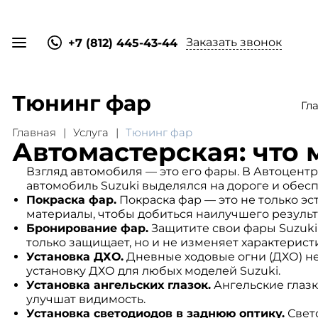
Заказать звонок
+7 (812) 445-43-44
Тюнинг фар
Гл
Главная
Услуга
Тюнинг фар
Автомастерская: что
Взгляд автомобиля — это его фары. В Автоцент
автомобиль Suzuki выделялся на дороге и обес
Покраска фар.
Покраска фар — это не только эс
материалы, чтобы добиться наилучшего результ
Бронирование фар.
Защитите свои фары Suzuki
только защищает, но и не изменяет характеристи
Установка ДХО.
Дневные ходовые огни (ДХО) не
установку ДХО для любых моделей Suzuki.
Установка ангельских глазок.
Ангельские глазк
улучшат видимость.
Установка светодиодов в заднюю оптику.
Свето