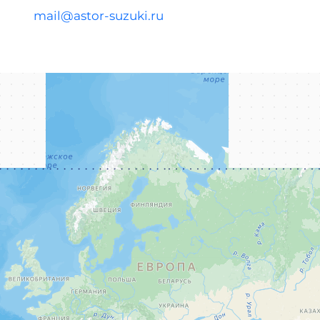
mail@astor-suzuki.ru