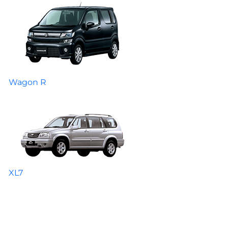
Wagon R
XL7